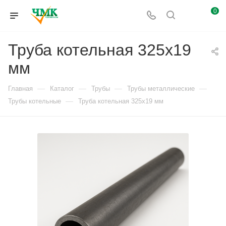
0
Труба котельная 325x19
мм
—
—
—
—
Главная
Каталог
Трубы
Трубы металлические
—
Трубы котельные
Труба котельная 325x19 мм