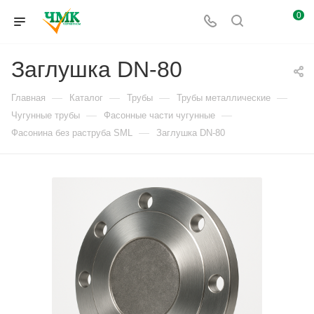
0
Заглушка DN-80
—
—
—
—
Главная
Каталог
Трубы
Трубы металлические
—
—
Чугунные трубы
Фасонные части чугунные
—
Фасонина без раструба SML
Заглушка DN-80