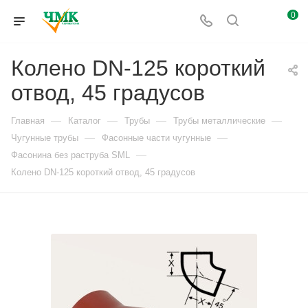
0
Колено DN-125 короткий
отвод, 45 градусов
—
—
—
—
Главная
Каталог
Трубы
Трубы металлические
—
—
Чугунные трубы
Фасонные части чугунные
—
Фасонина без раструба SML
Колено DN-125 короткий отвод, 45 градусов