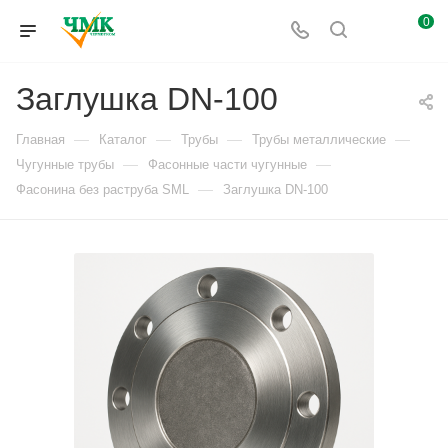
0
Заглушка DN-100
—
—
—
—
Главная
Каталог
Трубы
Трубы металлические
—
—
Чугунные трубы
Фасонные части чугунные
—
Фасонина без раструба SML
Заглушка DN-100