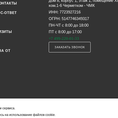
дом 8, корпус 1, этаж 1, помещение XI
ОНТАКТЫ
ком.1-6 Черметком - ЧМК
ИНН: 7723927216
С-ОТВЕТ
ОГРН: 5147746349317
ПН-ЧТ с 8:00 до 18:00
ПТ с 8:00 до 17:00
ИЗИТЫ
+7 499-220-01-33
ЗАКАЗАТЬ ЗВОНОК
ЗА ОТ
и сервиса.
я офертой (в соответствии со ст. 435 ГК РФ). Они могут изменяться в з
сь на использование файлов cookie.