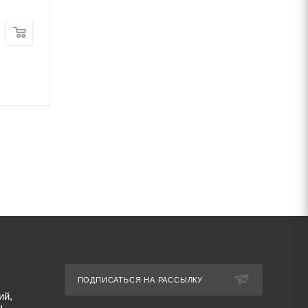
В наличии
Цена:
Цена:
8 650
руб.
/шт
8 020
руб.
/шт
Артикул: 25557
Артикул: 11725
ПОДПИСАТЬСЯ НА РАССЫЛКУ
ий,