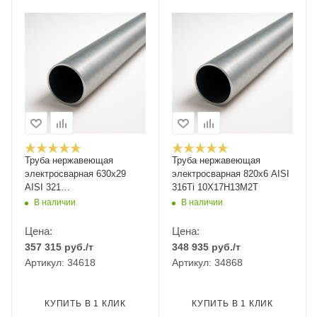
Труба нержавеющая
Труба нержавеющая
электросварная 630х29
электросварная 820х6 AISI
AISI 321
316Ti 10Х17Н13М2Т
12Х18Н10Т/08Х18Н10Т
В наличии
В наличии
Цена:
Цена:
357 315
руб.
/т
348 935
руб.
/т
Артикул: 34618
Артикул: 34868
КУПИТЬ В 1 КЛИК
КУПИТЬ В 1 КЛИК