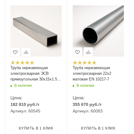
Труба нержавеющая
Труба нержавеющая
электросварная ЭСВ
электросварная 22x2
прямоугольная 30х15х1.5
матовая EN 10217-7
мм зеркальная EN 10219-2
В наличии
В наличии
AISI 304 08Х18Н10 6 м
Цена:
Цена:
182 810
руб.
/т
355 670
руб.
/т
Артикул: 60545
Артикул: 60083
КУПИТЬ В 1 КЛИК
КУПИТЬ В 1 КЛИК