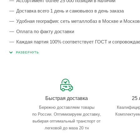
Ассортимент более 25 000 позиций в наличии
Доставка всего 1 день и самовывоз в день заказа
Удобная география: сеть металлобаз в Москве и Москов
Оплата по факту доставки
Каждая партия 100% соответствует ГОСТ и сопровожда
Сервисные услуги: резка, гибка, металлообработка
Тройной весовой контроль: въезд, погрузка, выезд
Быстрая доставка
25 
Бережно доставляем товары
Квалифицир
по России. Оптимизируем доставку,
Комплектуем
выбирая оптимальный транспорт от
легковой до маза 20 тн