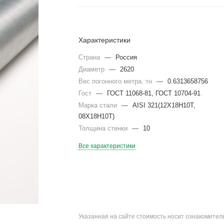
Характеристики
Страна
—
Россия
Диаметр
—
2620
Вес погонного метра. тн
—
0.6313658756
Гост
—
ГОСТ 11068-81, ГОСТ 10704-91
Марка стали
—
AISI 321(12Х18Н10Т,
08Х18Н10Т)
Толщина стенки
—
10
Все характеристики
Указанная на сайте стоимость носит ознакомите