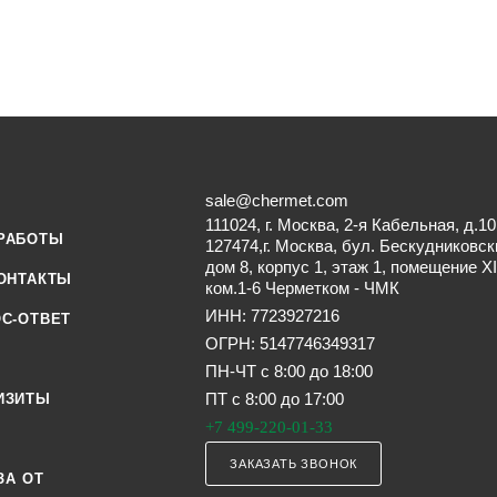
sale@chermet.com
111024, г. Москва, 2-я Кабельная, д.10
РАБОТЫ
127474,г. Москва, бул. Бескудниковск
дом 8, корпус 1, этаж 1, помещение XI
ОНТАКТЫ
ком.1-6 Черметком - ЧМК
ИНН: 7723927216
С-ОТВЕТ
ОГРН: 5147746349317
ПН-ЧТ с 8:00 до 18:00
ПТ с 8:00 до 17:00
ИЗИТЫ
+7 499-220-01-33
ЗАКАЗАТЬ ЗВОНОК
ЗА ОТ