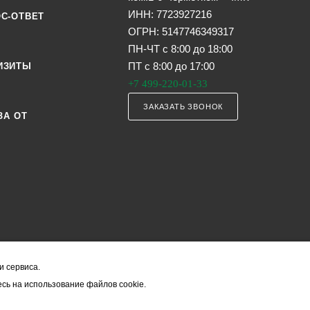
ИНН: 7723927216
С-ОТВЕТ
ОГРН: 5147746349317
ПН-ЧТ с 8:00 до 18:00
ПТ с 8:00 до 17:00
ИЗИТЫ
+7 499-220-01-33
ЗАКАЗАТЬ ЗВОНОК
ЗА ОТ
и сервиса.
я офертой (в соответствии со ст. 435 ГК РФ). Они могут изменяться в з
сь на использование файлов cookie.
ость товара формируется менеджером и уточняется вместе со срокам