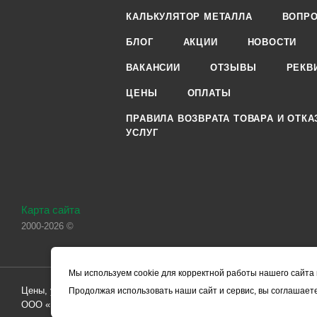
КАЛЬКУЛЯТОР МЕТАЛЛА
ВОПРО
БЛОГ
АКЦИИ
НОВОСТИ
ВАКАНСИИ
ОТЗЫВЫ
РЕКВ
ЦЕНЫ
ОПЛАТЫ
ПРАВИЛА ВОЗВРАТА ТОВАРА И ОТКА
УСЛУГ
Карта сайта
2000-2026 ©
Мы используем cookie для корректной работы нашего сайта 
Цены, указанные на сайте, носят справочный характер и не являютс
Продолжая использовать наши сайт и сервис, вы соглашаете
ООО «ЧЕРМЕТ.КОМ» по заключению Договора. Окончательная стоим