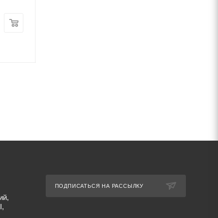
Цена:
Цена:
51 560
руб.
/шт
49 550
руб.
/ш
Артикул: 20226
Артикул: 26708
ПОДПИСАТЬСЯ НА РАССЫЛКУ
ий,
I,