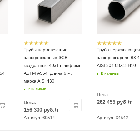
Трубы нержавеющие
Труба нержавеюща
электросварные ЭСВ
электросварная 63.4
квадратные 40х1 шлиф имп
AISI 304 08Х18Н10
54
ASTM A554, длина 6 м,
В наличии
марка AISI 430
В наличии
Цена:
262 455
руб.
/т
Цена:
156 300
руб.
/т
Артикул: 60514
Артикул: 34542