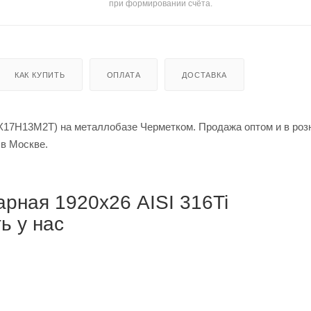
при формировании счёта.
КАК КУПИТЬ
ОПЛАТА
ДОСТАВКА
0Х17Н13М2Т) на металлобазе Черметком. Продажа оптом и в роз
й за метр в Москве.
рная 1920х26 AISI 316Ti
ь у нас