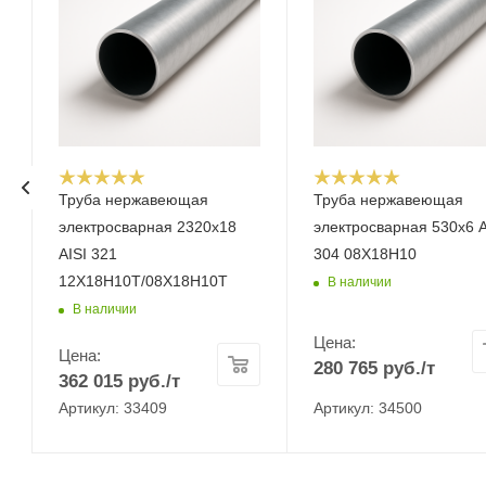
Труба нержавеющая
Труба нержавеющая
электросварная 2320х18
электросварная 530х6 A
AISI 321
304 08Х18Н10
12Х18Н10Т/08Х18Н10Т
В наличии
В наличии
Цена:
Цена:
280 765
руб.
/т
362 015
руб.
/т
Артикул: 33409
Артикул: 34500