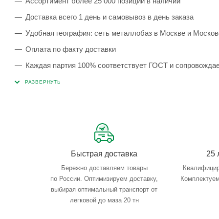
Ассортимент более 25 000 позиций в наличии
Доставка всего 1 день и самовывоз в день заказа
Удобная география: сеть металлобаз в Москве и Москов
Оплата по факту доставки
Каждая партия 100% соответствует ГОСТ и сопровожда
Сервисные услуги: резка, гибка, металлообработка
Тройной весовой контроль: въезд, погрузка, выезд
Быстрая доставка
25 
Бережно доставляем товары
Квалифицир
по России. Оптимизируем доставку,
Комплектуем
выбирая оптимальный транспорт от
легковой до маза 20 тн