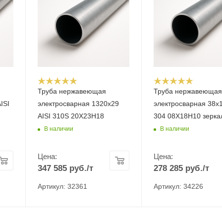
Труба нержавеющая
Труба нержавеюща
ISI
электросварная 1320х29
электросварная 38х1
AISI 310S 20Х23Н18
304 08Х18Н10 зерка
В наличии
В наличии
Цена:
Цена:
347 585
руб.
/т
278 285
руб.
/т
Артикул: 32361
Артикул: 34226