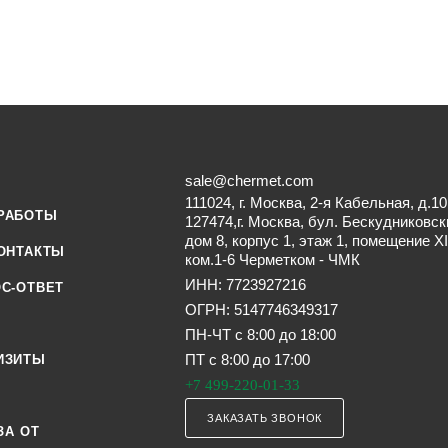
sale@chermet.com
111024, г. Москва, 2-я Кабельная, д.10
РАБОТЫ
127474,г. Москва, бул. Бескудниковск
дом 8, корпус 1, этаж 1, помещение XI
ОНТАКТЫ
ком.1-6 Черметком - ЧМК
ИНН: 7723927216
С-ОТВЕТ
ОГРН: 5147746349317
ПН-ЧТ с 8:00 до 18:00
ПТ с 8:00 до 17:00
ИЗИТЫ
+7 499-220-01-33
ЗАКАЗАТЬ ЗВОНОК
ЗА ОТ