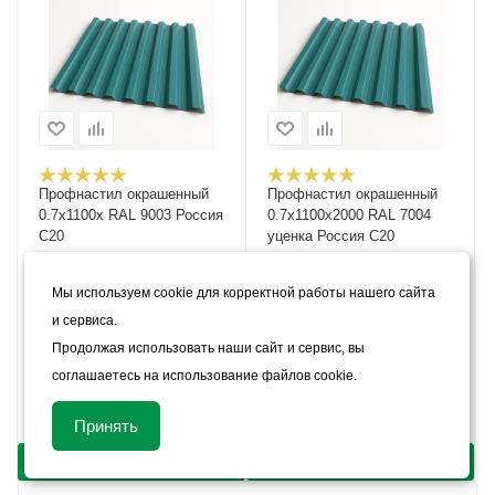
Профнастил окрашенный
Профнастил окрашенный
0.7х1100х RAL 9003 Россия
0.7х1100х2000 RAL 7004
С20
уценка Россия С20
В наличии
В наличии
Мы используем cookie для корректной работы нашего сайта
Цена:
Цена:
и сервиса.
881
руб.
727
руб.
Продолжая использовать наши сайт и сервис, вы
Арт.: 58290
Арт.: 58279
соглашаетесь на использование файлов cookie.
КУПИТЬ В 1 КЛИК
КУПИТЬ В 1 КЛИК
Принять
КУПИТЬ
КУПИТЬ