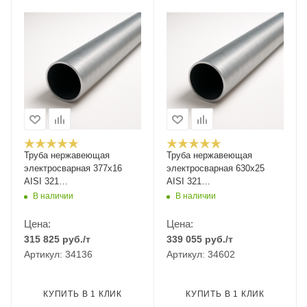
Труба нержавеющая
Труба нержавеющая
электросварная 377х16
электросварная 630х25
AISI 321
AISI 321
12Х18Н10Т/08Х18Н10Т
12Х18Н10Т/08Х18Н10Т
В наличии
В наличии
Цена:
Цена:
315 825
руб.
/т
339 055
руб.
/т
Артикул: 34136
Артикул: 34602
КУПИТЬ В 1 КЛИК
КУПИТЬ В 1 КЛИК