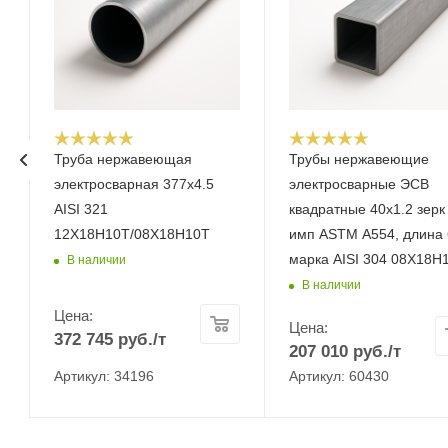
Труба нержавеющая
Трубы нержавеющие
электросварная 377х4.5
электросварные ЭСВ
AISI 321
квадратные 40х1.2 зерк
12Х18Н10Т/08Х18Н10Т
имп ASTM A554, длина 
марка AISI 304 08Х18Н
В наличии
В наличии
Цена:
Цена:
372 745
руб.
/т
207 010
руб.
/т
Артикул: 34196
Артикул: 60430