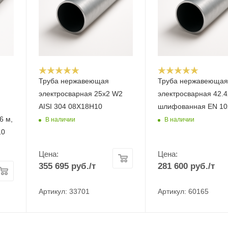
Труба нержавеющая
Труба нержавеюща
электросварная 25х2 W2
электросварная 42.4
AISI 304 08Х18Н10
шлифованная EN 10
6 м,
В наличии
В наличии
10
Цена:
Цена:
355 695
руб.
/т
281 600
руб.
/т
Артикул: 33701
Артикул: 60165