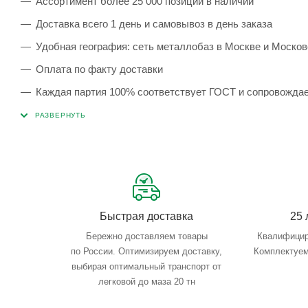
Ассортимент более 25 000 позиций в наличии
Доставка всего 1 день и самовывоз в день заказа
Удобная география: сеть металлобаз в Москве и Москов
Оплата по факту доставки
Каждая партия 100% соответствует ГОСТ и сопровожда
Сервисные услуги: резка, гибка, металлообработка
Тройной весовой контроль: въезд, погрузка, выезд
Быстрая доставка
25 
Бережно доставляем товары
Квалифицир
по России. Оптимизируем доставку,
Комплектуем
выбирая оптимальный транспорт от
легковой до маза 20 тн