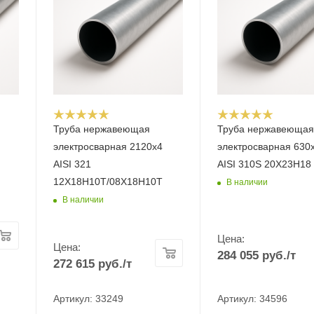
Труба нержавеющая
Труба нержавеюща
электросварная 2120х4
электросварная 630
AISI 321
AISI 310S 20Х23Н18
12Х18Н10Т/08Х18Н10Т
В наличии
В наличии
Цена:
Цена:
284 055
руб.
/т
272 615
руб.
/т
Артикул: 33249
Артикул: 34596