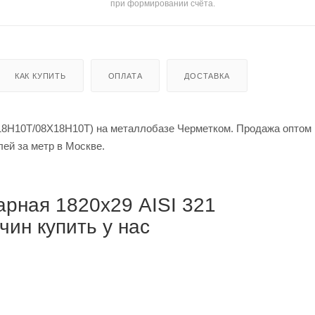
при формировании счёта.
КАК КУПИТЬ
ОПЛАТА
ДОСТАВКА
18Н10Т/08Х18Н10Т) на металлобазе Черметком. Продажа оптом 
й за тонну / от 518 933 рублей за метр в Москве.
рная 1820х29 AISI 321
ин купить у нас