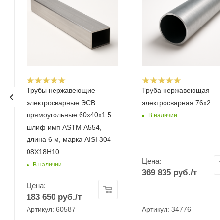
Трубы нержавеющие
Труба нержавеющая
электросварные ЭСВ
электросварная 76х2
прямоугольные 60х40х1.5
В наличии
шлиф имп ASTM A554,
длина 6 м, марка AISI 304
08Х18Н10
Цена:
В наличии
369 835
руб.
/т
Цена:
183 650
руб.
/т
Артикул: 60587
Артикул: 34776