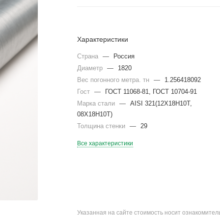
Характеристики
Страна
—
Россия
Диаметр
—
1820
Вес погонного метра. тн
—
1.256418092
Гост
—
ГОСТ 11068-81, ГОСТ 10704-91
Марка стали
—
AISI 321(12Х18Н10Т,
08Х18Н10Т)
Толщина стенки
—
29
Все характеристики
Указанная на сайте стоимость носит ознакомите