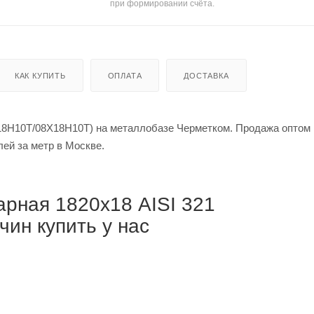
при формировании счёта.
КАК КУПИТЬ
ОПЛАТА
ДОСТАВКА
18Н10Т/08Х18Н10Т) на металлобазе Черметком. Продажа оптом 
й за тонну / от 300 000 рублей за метр в Москве.
рная 1820х18 AISI 321
ин купить у нас