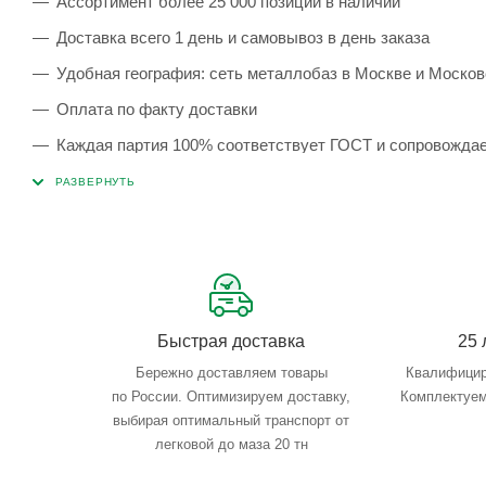
Ассортимент более 25 000 позиций в наличии
Доставка всего 1 день и самовывоз в день заказа
Удобная география: сеть металлобаз в Москве и Москов
Оплата по факту доставки
Каждая партия 100% соответствует ГОСТ и сопровожда
Сервисные услуги: резка, гибка, металлообработка
Тройной весовой контроль: въезд, погрузка, выезд
Быстрая доставка
25 
Бережно доставляем товары
Квалифицир
по России. Оптимизируем доставку,
Комплектуем
выбирая оптимальный транспорт от
легковой до маза 20 тн