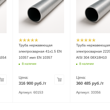
Труба нержавеющая
Труба нержавеюща
электросварная 41x1.5 EN
электросварная 222
A554
10357 имп EN 10357
AISI 304 08Х18Н10
В наличии
В наличии
Цена:
Цена:
316 900
руб.
/т
360 485
руб.
/т
Артикул: 60153
Артикул: 33356