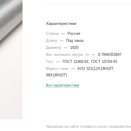
Характеристики
Страна
—
Россия
Длина
—
Под заказ
Диаметр
—
1820
Вес погонного метра. тн
—
0.7846353847
Гост
—
ГОСТ 11068-81, ГОСТ 10704-91
Марка стали
—
AISI 321(12Х18Н10Т,
08Х18Н10Т)
Все характеристики
Указанная на сайте стоимость носит ознакомите