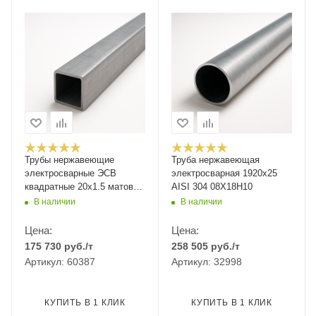
Трубы нержавеющие
Труба нержавеющая
электросварные ЭСВ
электросварная 1920х25
квадратные 20х1.5 матовая
AISI 304 08Х18Н10
EN 10219-2, длина 6 м,
В наличии
В наличии
марка AISI 304 08Х18Н10
Цена:
Цена:
175 730
руб.
/т
258 505
руб.
/т
Артикул: 60387
Артикул: 32998
КУПИТЬ В 1 КЛИК
КУПИТЬ В 1 КЛИК