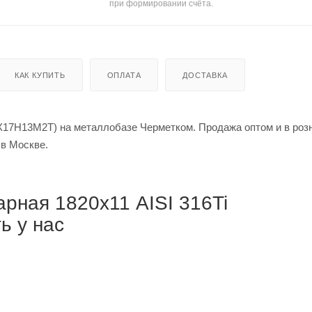
при формировании счёта.
КАК КУПИТЬ
ОПЛАТА
ДОСТАВКА
0Х17Н13М2Т) на металлобазе Черметком. Продажа оптом и в роз
й за метр в Москве.
рная 1820х11 AISI 316Ti
ь у нас