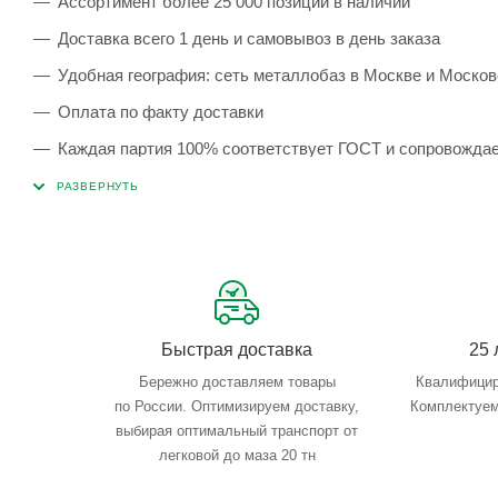
Ассортимент более 25 000 позиций в наличии
Доставка всего 1 день и самовывоз в день заказа
Удобная география: сеть металлобаз в Москве и Москов
Оплата по факту доставки
Каждая партия 100% соответствует ГОСТ и сопровожда
Сервисные услуги: резка, гибка, металлообработка
Тройной весовой контроль: въезд, погрузка, выезд
Быстрая доставка
25 
Бережно доставляем товары
Квалифицир
по России. Оптимизируем доставку,
Комплектуем
выбирая оптимальный транспорт от
легковой до маза 20 тн