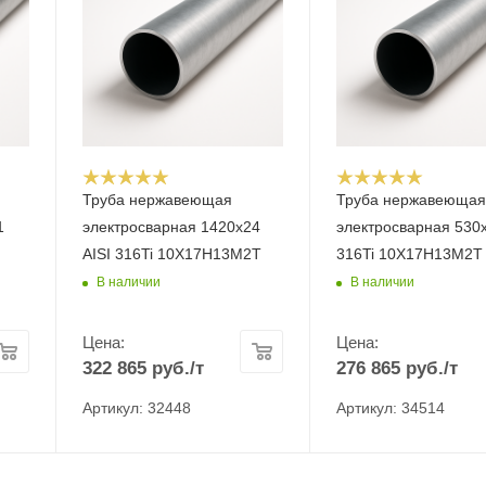
Труба нержавеющая
Труба нержавеюща
1
электросварная 1420х24
электросварная 530х
AISI 316Ti 10Х17Н13М2Т
316Ti 10Х17Н13М2Т
В наличии
В наличии
Цена:
Цена:
322 865
руб.
/т
276 865
руб.
/т
Артикул: 32448
Артикул: 34514