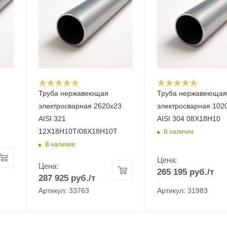
Труба нержавеющая
Труба нержавеюща
электросварная 2620х23
электросварная 102
AISI 321
AISI 304 08Х18Н10
12Х18Н10Т/08Х18Н10Т
В наличии
В наличии
Цена:
Цена:
265 195
руб.
/т
287 925
руб.
/т
Артикул: 33763
Артикул: 31983