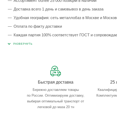
Ассортимент более 25 000 позиций в наличии
Доставка всего 1 день и самовывоз в день заказа
Удобная география: сеть металлобаз в Москве и Москов
Оплата по факту доставки
Каждая партия 100% соответствует ГОСТ и сопровожда
Сервисные услуги: резка, гибка, металлообработка
Тройной весовой контроль: въезд, погрузка, выезд
Быстрая доставка
25 
Бережно доставляем товары
Квалифицир
по России. Оптимизируем доставку,
Комплектуем
выбирая оптимальный транспорт от
легковой до маза 20 тн