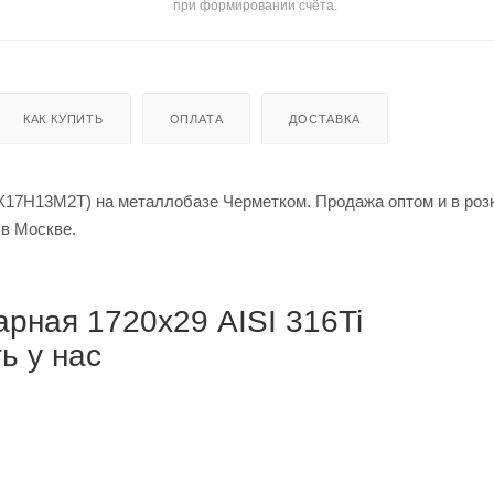
при формировании счёта.
КАК КУПИТЬ
ОПЛАТА
ДОСТАВКА
0Х17Н13М2Т) на металлобазе Черметком. Продажа оптом и в роз
й за метр в Москве.
рная 1720х29 AISI 316Ti
ь у нас