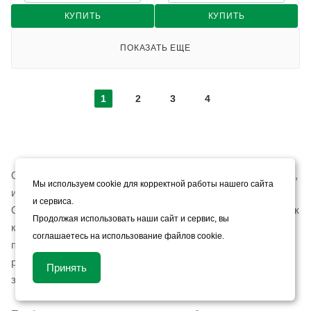
КУПИТЬ
КУПИТЬ
ПОКАЗАТЬ ЕЩЕ
1
2
3
4
Оцинкованный профнастил — это строительный материал,
Мы используем cookie для корректной работы нашего сайта
используемый для кровли, обшивки стен и заборов.
и сервиса.
Основное его преимущество — это высокая устойчивость к
Продолжая использовать наши сайт и сервис, вы
коррозии благодаря специальному оцинкованному
соглашаетесь на использование файлов cookie.
покрытию. Купить оцинкованный профнастил можно для
различных объектов, начиная от жилых домов и
Принять
заканчивая крупными промышленными постройками.