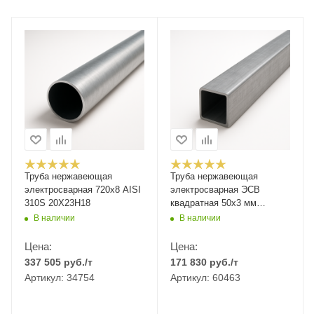
Труба нержавеющая
Труба нержавеющая
электросварная 720х8 AISI
электросварная ЭСВ
310S 20Х23Н18
квадратная 50х3 мм
шлифованная EN 10219-2
В наличии
В наличии
AISI 304 08Х18Н10 6 м
Цена:
Цена:
337 505
руб.
/т
171 830
руб.
/т
Артикул: 34754
Артикул: 60463