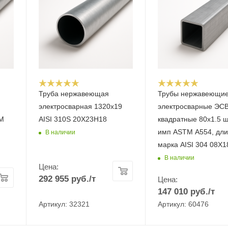
Труба нержавеющая
Трубы нержавеющи
электросварная 1320х19
электросварные ЭС
M
AISI 310S 20Х23Н18
квадратные 80х1.5 
имп ASTM A554, дли
В наличии
марка AISI 304 08Х
В наличии
Цена:
292 955
руб.
/т
Цена:
147 010
руб.
/т
Артикул: 32321
Артикул: 60476