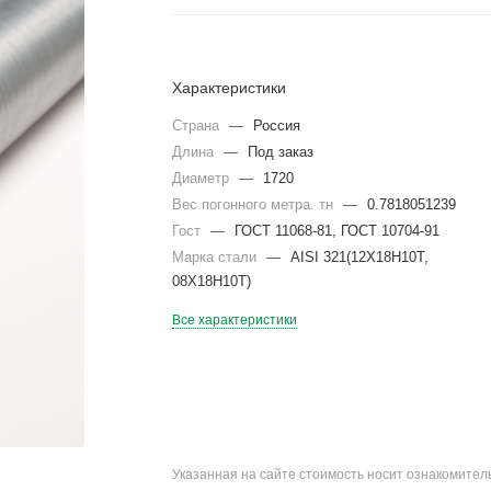
Характеристики
Страна
—
Россия
Длина
—
Под заказ
Диаметр
—
1720
Вес погонного метра. тн
—
0.7818051239
Гост
—
ГОСТ 11068-81, ГОСТ 10704-91
Марка стали
—
AISI 321(12Х18Н10Т,
08Х18Н10Т)
Все характеристики
Указанная на сайте стоимость носит ознакомите