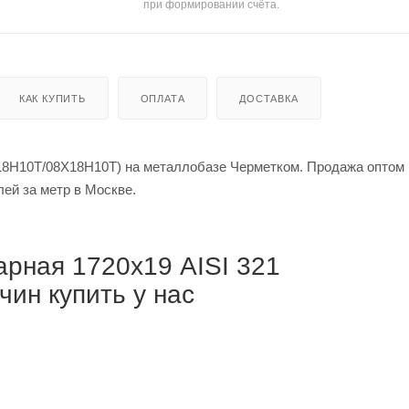
при формировании счёта.
КАК КУПИТЬ
ОПЛАТА
ДОСТАВКА
18Н10Т/08Х18Н10Т) на металлобазе Черметком. Продажа оптом 
й за тонну / от 298 875 рублей за метр в Москве.
рная 1720х19 AISI 321
ин купить у нас