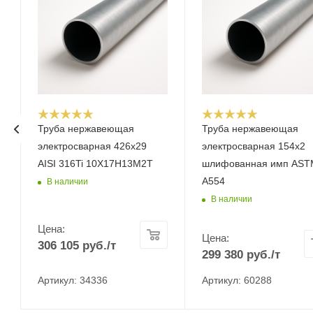
Труба нержавеющая
Труба нержавеющая
электросварная 426х29
электросварная 154x2
AISI 316Ti 10Х17Н13М2Т
шлифованная имп AST
A554
В наличии
В наличии
Цена:
Цена:
306 105
руб.
/т
299 380
руб.
/т
Артикул: 34336
Артикул: 60288