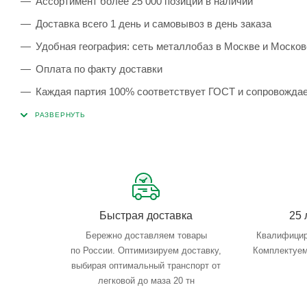
Ассортимент более 25 000 позиций в наличии
Доставка всего 1 день и самовывоз в день заказа
Удобная география: сеть металлобаз в Москве и Москов
Оплата по факту доставки
Каждая партия 100% соответствует ГОСТ и сопровожда
Сервисные услуги: резка, гибка, металлообработка
Тройной весовой контроль: въезд, погрузка, выезд
Быстрая доставка
25 
Бережно доставляем товары
Квалифицир
по России. Оптимизируем доставку,
Комплектуем
выбирая оптимальный транспорт от
легковой до маза 20 тн