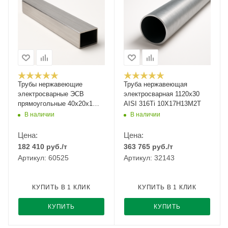
Трубы нержавеющие
Труба нержавеющая
электросварные ЭСВ
электросварная 1120х30
прямоугольные 40х20х1
AISI 316Ti 10Х17Н13М2Т
зерк имп ASTM A554,
В наличии
В наличии
длина 6 м, марка AISI 201
Цена:
Цена:
182 410
руб.
/т
363 765
руб.
/т
Артикул: 60525
Артикул: 32143
КУПИТЬ В 1 КЛИК
КУПИТЬ В 1 КЛИК
КУПИТЬ
КУПИТЬ