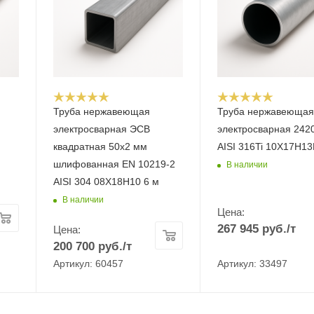
Труба нержавеющая
Труба нержавеюща
электросварная ЭСВ
электросварная 242
квадратная 50х2 мм
AISI 316Ti 10Х17Н1
шлифованная EN 10219-2
В наличии
AISI 304 08Х18Н10 6 м
В наличии
Цена:
267 945
руб.
/т
Цена:
200 700
руб.
/т
Артикул: 60457
Артикул: 33497