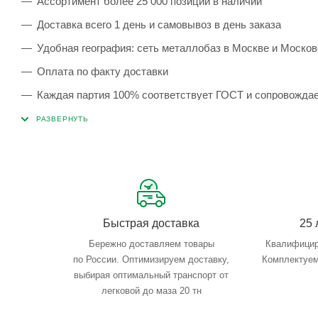
Ассортимент более 25 000 позиций в наличии
Доставка всего 1 день и самовывоз в день заказа
Удобная география: сеть металлобаз в Москве и Москов
Оплата по факту доставки
Каждая партия 100% соответствует ГОСТ и сопровожда
Сервисные услуги: резка, гибка, металлообработка
Тройной весовой контроль: въезд, погрузка, выезд
Быстрая доставка
25 
Бережно доставляем товары
Квалифицир
по России. Оптимизируем доставку,
Комплектуем
выбирая оптимальный транспорт от
легковой до маза 20 тн