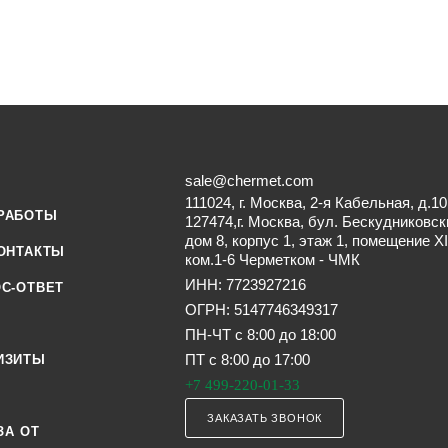
sale@chermet.com
111024, г. Москва, 2-я Кабельная, д.10
РАБОТЫ
127474,г. Москва, бул. Бескудниковск
дом 8, корпус 1, этаж 1, помещение XI
ОНТАКТЫ
ком.1-6 Черметком - ЧМК
ИНН: 7723927216
С-ОТВЕТ
ОГРН: 5147746349317
ПН-ЧТ с 8:00 до 18:00
ПТ с 8:00 до 17:00
ИЗИТЫ
+7 499-220-01-33
ЗАКАЗАТЬ ЗВОНОК
ЗА ОТ