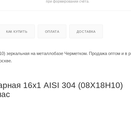
при формировании счёта.
КАК КУПИТЬ
ОПЛАТА
ДОСТАВКА
0) зеркальная на металлобазе Черметком. Продажа оптом и в р
тр в Москве.
рная 16х1 AISI 304 (08Х18Н10)
нас