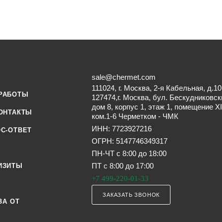
sale@chermet.com
111024, г. Москва, 2-я Кабельная, д.10
РАБОТЫ
127474,г. Москва, бул. Бескудниковск
дом 8, корпус 1, этаж 1, помещение XI
ОНТАКТЫ
ком.1-6 Черметком - ЧМК
ИНН: 7723927216
С-ОТВЕТ
ОГРН: 5147746349317
ПН-ЧТ с 8:00 до 18:00
ПТ с 8:00 до 17:00
ИЗИТЫ
+7 499-220-01-33
ЗАКАЗАТЬ ЗВОНОК
ЗА ОТ