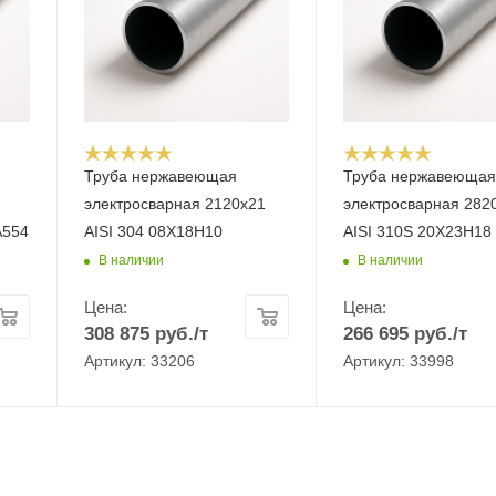
Труба нержавеющая
Труба нержавеюща
электросварная 2120х21
электросварная 282
A554
AISI 304 08Х18Н10
AISI 310S 20Х23Н18
В наличии
В наличии
Цена:
Цена:
308 875
руб.
/т
266 695
руб.
/т
Артикул: 33206
Артикул: 33998