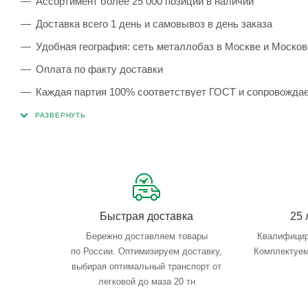
Ассортимент более 25 000 позиций в наличии
Доставка всего 1 день и самовывоз в день заказа
Удобная география: сеть металлобаз в Москве и Москов
Оплата по факту доставки
Каждая партия 100% соответствует ГОСТ и сопровожда
Сервисные услуги: резка, гибка, металлообработка
Тройной весовой контроль: въезд, погрузка, выезд
Быстрая доставка
25 
Бережно доставляем товары
Квалифицир
по России. Оптимизируем доставку,
Комплектуем
выбирая оптимальный транспорт от
легковой до маза 20 тн