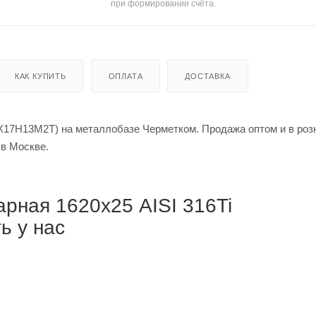
при формировании счёта.
КАК КУПИТЬ
ОПЛАТА
ДОСТАВКА
0Х17Н13М2Т) на металлобазе Черметком. Продажа оптом и в роз
й за метр в Москве.
рная 1620х25 AISI 316Ti
ь у нас