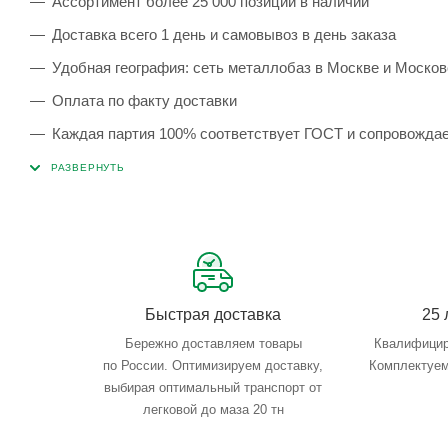
Ассортимент более 25 000 позиций в наличии
Доставка всего 1 день и самовывоз в день заказа
Удобная география: сеть металлобаз в Москве и Москов
Оплата по факту доставки
Каждая партия 100% соответствует ГОСТ и сопровожда
Сервисные услуги: резка, гибка, металлообработка
Тройной весовой контроль: въезд, погрузка, выезд
Быстрая доставка
25 
Бережно доставляем товары
Квалифицир
по России. Оптимизируем доставку,
Комплектуем
выбирая оптимальный транспорт от
легковой до маза 20 тн