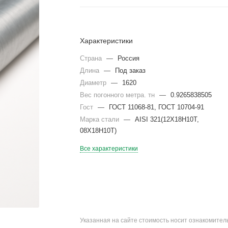
Характеристики
Страна
—
Россия
Длина
—
Под заказ
Диаметр
—
1620
Вес погонного метра. тн
—
0.9265838505
Гост
—
ГОСТ 11068-81, ГОСТ 10704-91
Марка стали
—
AISI 321(12Х18Н10Т,
08Х18Н10Т)
Все характеристики
Указанная на сайте стоимость носит ознакомите