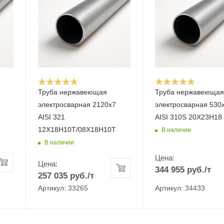
Труба нержавеющая
Труба нержавеюща
2
электросварная 2120х7
электросварная 530
AISI 321
AISI 310S 20Х23Н18
12Х18Н10Т/08Х18Н10Т
В наличии
В наличии
Цена:
Цена:
344 955
руб.
/т
257 035
руб.
/т
Артикул: 33265
Артикул: 34433