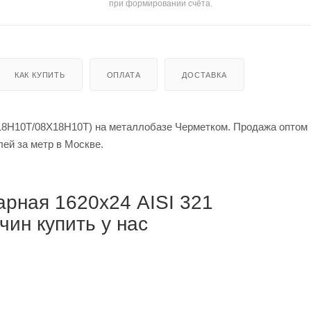
при формировании счёта.
КАК КУПИТЬ
ОПЛАТА
ДОСТАВКА
18Н10Т/08Х18Н10Т) на металлобазе Черметком. Продажа оптом 
й за тонну / от 354 375 рублей за метр в Москве.
рная 1620х24 AISI 321
ин купить у нас