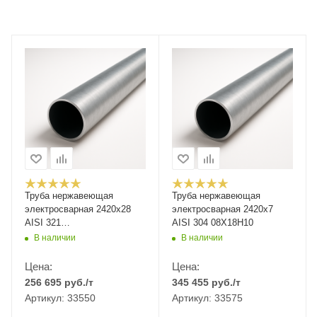
Труба нержавеющая
Труба нержавеющая
электросварная 2420х28
электросварная 2420х7
AISI 321
AISI 304 08Х18Н10
12Х18Н10Т/08Х18Н10Т
В наличии
В наличии
Цена:
Цена:
256 695
руб.
/т
345 455
руб.
/т
Артикул: 33550
Артикул: 33575