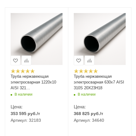
Труба нержавеющая
Труба нержавеющая
электросварная 1220х10
электросварная 630х7 AISI
AISI 321
310S 20Х23Н18
12Х18Н10Т/08Х18Н10Т
В наличии
В наличии
Цена:
Цена:
353 595
руб.
/т
368 825
руб.
/т
Артикул: 32183
Артикул: 34640