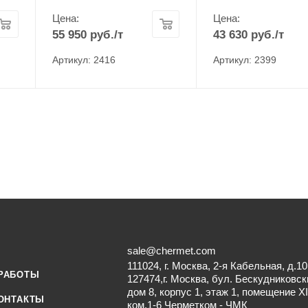
Цена:
Цена:
55 950
руб.
/т
43 630
руб.
/т
Артикул: 2416
Артикул: 2399
sale@chermet.com
111024, г. Москва, 2-я Кабельная, д.10
РАБОТЫ
127474,г. Москва, бул. Бескудниковск
дом 8, корпус 1, этаж 1, помещение XI
ОНТАКТЫ
ком.1-6 Черметком - ЧМК