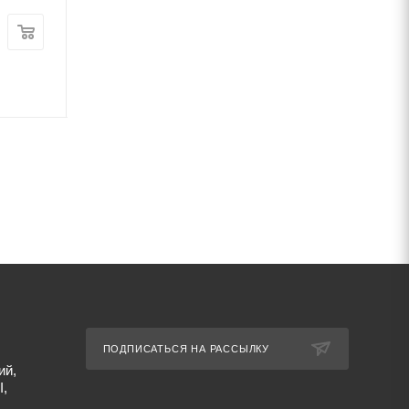
Цена:
Цена:
52 560
руб.
/т
43 900
руб.
/т
Артикул: 2414
Артикул: 2467
ПОДПИСАТЬСЯ НА РАССЫЛКУ
ий,
I,