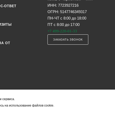
ИНН: 7723927216
С-ОТВЕТ
ОГРН: 5147746349317
ПН-ЧТ с 8:00 до 18:00
ПТ с 8:00 до 17:00
ИЗИТЫ
+7 499-220-01-33
ЗАКАЗАТЬ ЗВОНОК
ЗА ОТ
и сервиса.
я офертой (в соответствии со ст. 435 ГК РФ). Они могут изменяться в з
сь на использование файлов cookie.
ость товара формируется менеджером и уточняется вместе со срокам