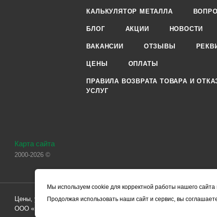
КАЛЬКУЛЯТОР МЕТАЛЛА
ВОПРО
БЛОГ
АКЦИИ
НОВОСТИ
ВАКАНСИИ
ОТЗЫВЫ
РЕКВ
ЦЕНЫ
ОПЛАТЫ
ПРАВИЛА ВОЗВРАТА ТОВАРА И ОТКА
УСЛУГ
Карта сайта
2000-2026 ©
Мы используем cookie для корректной работы нашего сайта 
Цены, указанные на сайте, носят справочный характер и не являютс
Продолжая использовать наши сайт и сервис, вы соглашаете
ООО «ЧЕРМЕТ.КОМ» по заключению Договора. Окончательная стоим