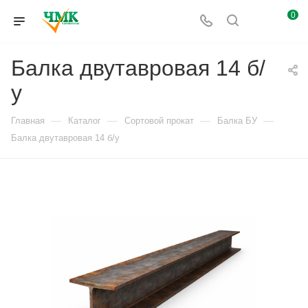
0
Балка двутавровая 14 б/
у
—
—
—
—
Главная
Каталог
Сортовой прокат
Балка БУ
Балка двутавровая 14 б/у