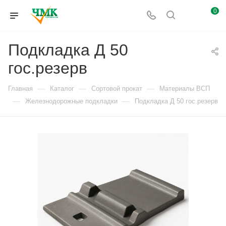
0
Подкладка Д 50
гос.резерв
—
—
—
Главная
Каталог
Сортовой прокат
Материалы ВСП
—
—
Железнодорожные подкладки
Подкладка Д 50 гос.резерв