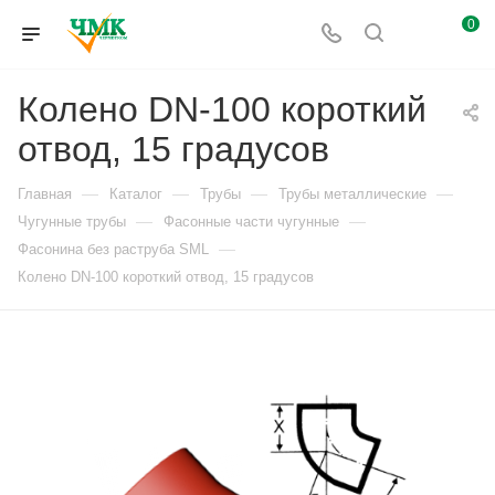
0
Колено DN-100 короткий
отвод, 15 градусов
—
—
—
—
Главная
Каталог
Трубы
Трубы металлические
—
—
Чугунные трубы
Фасонные части чугунные
—
Фасонина без раструба SML
Колено DN-100 короткий отвод, 15 градусов