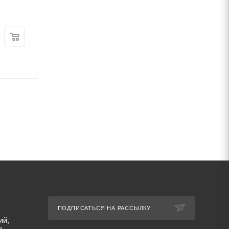
Цена:
Цена:
1 320
руб.
/шт
8 640
руб.
/шт
Артикул: 3904
Артикул: 25559
ПОДПИСАТЬСЯ НА РАССЫЛКУ
ий,