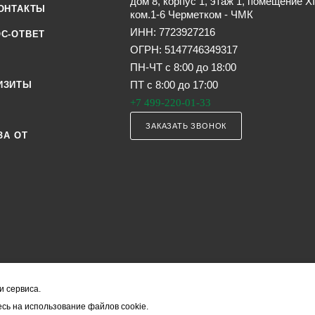
дом 8, корпус 1, этаж 1, помещение XI
ОНТАКТЫ
ком.1-6 Черметком - ЧМК
ИНН: 7723927216
С-ОТВЕТ
ОГРН: 5147746349317
ПН-ЧТ с 8:00 до 18:00
ПТ с 8:00 до 17:00
ИЗИТЫ
+7 499-220-01-33
ЗАКАЗАТЬ ЗВОНОК
ЗА ОТ
и сервиса.
я офертой (в соответствии со ст. 435 ГК РФ). Они могут изменяться в з
сь на использование файлов cookie.