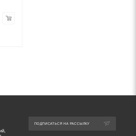
В наличии
Цена:
Цена:
7 510
руб.
/шт
2 810
руб.
/шт
Артикул: 1880
Артикул: 10526
ПОДПИСАТЬСЯ НА РАССЫЛКУ
ий,