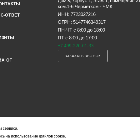
дом 8, корпус 1, этаж 1, помещение XI
ОНТАКТЫ
ком.1-6 Черметком - ЧМК
ИНН: 7723927216
С-ОТВЕТ
ОГРН: 5147746349317
ПН-ЧТ с 8:00 до 18:00
ПТ с 8:00 до 17:00
ИЗИТЫ
+7 499-220-01-33
ЗАКАЗАТЬ ЗВОНОК
ЗА ОТ
и сервиса.
я офертой (в соответствии со ст. 435 ГК РФ). Они могут изменяться в з
сь на использование файлов cookie.