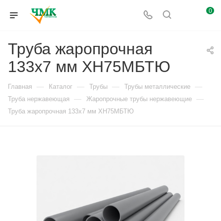
0
Труба жаропрочная
133х7 мм ХН75МБТЮ
—
—
—
—
Главная
Каталог
Трубы
Трубы металлические
—
—
Труба нержавеющая
Жаропрочные трубы нержавеющие
Труба жаропрочная 133х7 мм ХН75МБТЮ