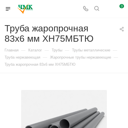
0
Труба жаропрочная
83х6 мм ХН75МБТЮ
—
—
—
—
Главная
Каталог
Трубы
Трубы металлические
—
—
Труба нержавеющая
Жаропрочные трубы нержавеющие
Труба жаропрочная 83х6 мм ХН75МБТЮ