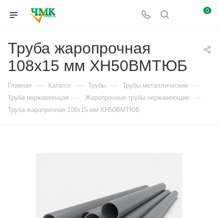
0
Труба жаропрочная
108х15 мм ХН50ВМТЮБ
—
—
—
—
Главная
Каталог
Трубы
Трубы металлические
—
—
Труба нержавеющая
Жаропрочные трубы нержавеющие
Труба жаропрочная 108х15 мм ХН50ВМТЮБ