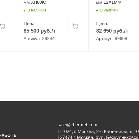
мм ХН60Ю
мм 12Х1МФ
В наличии
В наличии
Цена:
Цена:
85 500
руб.
/т
82 650
руб.
/т
Артикул: 88244
Артикул: 89608
sale@chermet.com
111024, г. Москва, 2-я Кабельная, д.10
РАБОТЫ
127474,г. Москва, бул. Бескудниковск