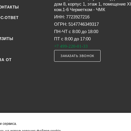
дом 8, корпус 1, этаж 1, помещение XI
ОНТАКТЫ
ком.1-6 Черметком - ЧМК
ИНН: 7723927216
С-ОТВЕТ
ОГРН: 5147746349317
ПН-ЧТ с 8:00 до 18:00
ПТ с 8:00 до 17:00
ИЗИТЫ
+7 499-220-01-33
ЗАКАЗАТЬ ЗВОНОК
ЗА ОТ
и сервиса.
я офертой (в соответствии со ст. 435 ГК РФ). Они могут изменяться в з