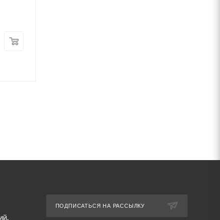
мм ХН28ВМАБ
мм ЭИ435
В наличии
В наличии
Цена:
Цена:
85 500
руб.
/т
85 500
руб.
/т
Артикул: 87209
Артикул: 89149
ПОДПИСАТЬСЯ НА РАССЫЛКУ
ий,