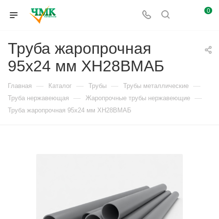
0
Труба жаропрочная
95х24 мм ХН28ВМАБ
—
—
—
—
Главная
Каталог
Трубы
Трубы металлические
—
—
Труба нержавеющая
Жаропрочные трубы нержавеющие
Труба жаропрочная 95х24 мм ХН28ВМАБ