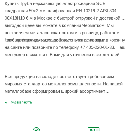
Купить Труба нержавеющая электросварная ЭСВ
квадратная 50х2 мм шлифованная EN 10219-2 AISI 304
08Х18Н10 6 м в Москве с быстрой отгрузкой и доставкой по
выгодной цене вы можете в компании Черметком. Мы
поставляем металлопрокат оптом и в розницу, работаем
Чтобы оформить заказ, добавьте нужные товары в корзину
как с организациями, так и с частными клиентами.
на сайте или позвоните по телефону +7 499-220-01-33. Наш
менеджер свяжется с Вами для уточнения всех деталей.
Вся продукция на складе соответствует требованиям
мировых стандартов металлопромышленности. На нашей
металлобазе сформирован широкий ассортимент
металлопроката, который позволяет учесть любые
запросы по типу, назначению, размерам и техническим
параметрам.