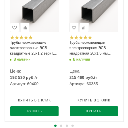
Трубы нержавеющие
Труба нержавеющая
электросварные ЭСВ
электросварная ЭСВ
квадратные 25х1.2 зерк EN
квадратная 20х1.5 мм
10219-2, длина 6 м, марка
зеркальная EN 10219-2 AISI
В наличии
В наличии
AISI 304 08Х18Н10
304 08Х18Н10 6 м
Цена:
Цена:
192 530
руб.
/т
215 460
руб.
/т
Артикул: 60400
Артикул: 60385
КУПИТЬ В 1 КЛИК
КУПИТЬ В 1 КЛИК
КУПИТЬ
КУПИТЬ