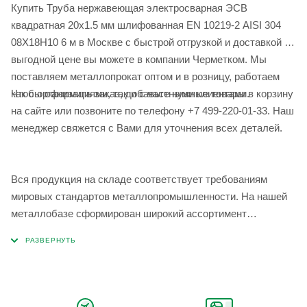
Купить Труба нержавеющая электросварная ЭСВ
квадратная 20х1.5 мм шлифованная EN 10219-2 AISI 304
08Х18Н10 6 м в Москве с быстрой отгрузкой и доставкой по
выгодной цене вы можете в компании Черметком. Мы
поставляем металлопрокат оптом и в розницу, работаем
Чтобы оформить заказ, добавьте нужные товары в корзину
как с организациями, так и с частными клиентами.
на сайте или позвоните по телефону +7 499-220-01-33. Наш
менеджер свяжется с Вами для уточнения всех деталей.
Вся продукция на складе соответствует требованиям
мировых стандартов металлопромышленности. На нашей
металлобазе сформирован широкий ассортимент
металлопроката, который позволяет учесть любые
запросы по типу, назначению, размерам и техническим
параметрам.