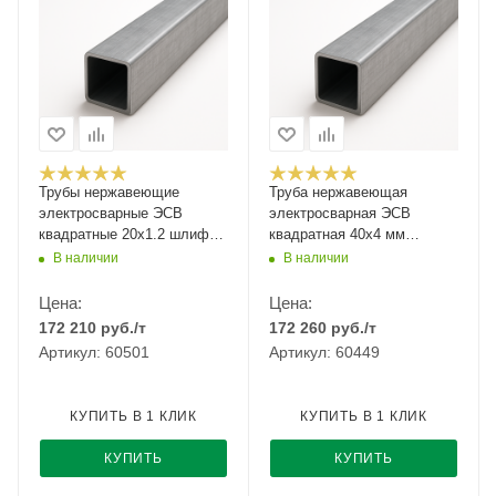
Трубы нержавеющие
Труба нержавеющая
электросварные ЭСВ
электросварная ЭСВ
квадратные 20х1.2 шлиф
квадратная 40х4 мм
имп ASTM A554, длина 6 м,
матовая ASTM A554 AISI
В наличии
В наличии
марка AISI 430
304 08Х18Н10 6 м
Цена:
Цена:
172 210
руб.
/т
172 260
руб.
/т
Артикул: 60501
Артикул: 60449
КУПИТЬ В 1 КЛИК
КУПИТЬ В 1 КЛИК
КУПИТЬ
КУПИТЬ