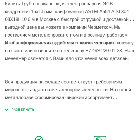
Купить Труба нержавеющая электросварная ЭСВ
квадратная 15х1.5 мм шлифованная ASTM A554 AISI 304
08Х18Н10 6 м в Москве с быстрой отгрузкой и доставкой по
выгодной цене вы можете в компании Черметком. Мы
поставляем металлопрокат оптом и в розницу, работаем
Чтобы оформить заказ, добавьте нужные товары в корзину
как с организациями, так и с частными клиентами.
на сайте или позвоните по телефону +7 499-220-01-33. Наш
менеджер свяжется с Вами для уточнения всех деталей.
Вся продукция на складе соответствует требованиям
мировых стандартов металлопромышленности. На нашей
металлобазе сформирован широкий ассортимент
металлопроката, который позволяет учесть любые
запросы по типу, назначению, размерам и техническим
параметрам.