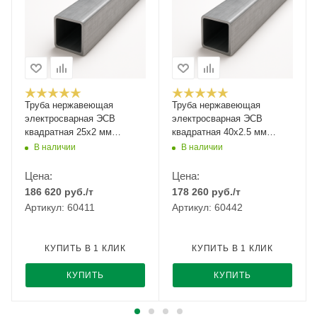
Труба нержавеющая
Труба нержавеющая
электросварная ЭСВ
электросварная ЭСВ
квадратная 25х2 мм
квадратная 40х2.5 мм
матовая ASTM A554 AISI
матовая ASTM A554 AISI
В наличии
В наличии
304 08Х18Н10 6 м
304 08Х18Н10 6 м
Цена:
Цена:
186 620
руб.
/т
178 260
руб.
/т
Артикул: 60411
Артикул: 60442
КУПИТЬ В 1 КЛИК
КУПИТЬ В 1 КЛИК
КУПИТЬ
КУПИТЬ