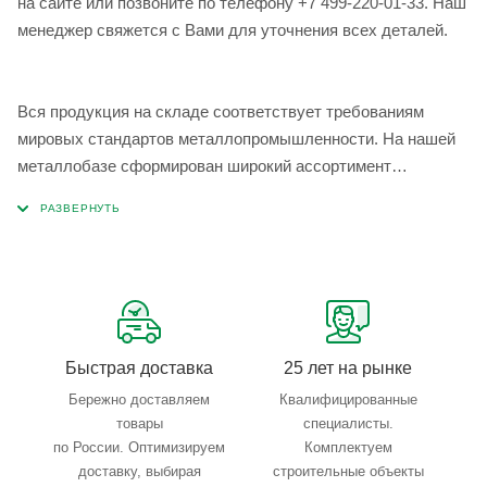
на сайте или позвоните по телефону +7 499-220-01-33. Наш
менеджер свяжется с Вами для уточнения всех деталей.
Вся продукция на складе соответствует требованиям
мировых стандартов металлопромышленности. На нашей
металлобазе сформирован широкий ассортимент
металлопроката, который позволяет учесть любые
запросы по типу, назначению, размерам и техническим
параметрам.
Быстрая доставка
25 лет на рынке
Бережно доставляем
Квалифицированные
товары
специалисты.
по России. Оптимизируем
Комплектуем
доставку, выбирая
строительные объекты