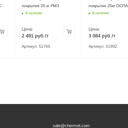
С
покрытия 25 кг РМЗ
покрытия 25кг ОСПА
В наличии
В наличии
Цена:
Цена:
2 491
руб.
/т
3 084
руб.
/т
Артикул: 51765
Артикул: 51902
sale@chermet.com