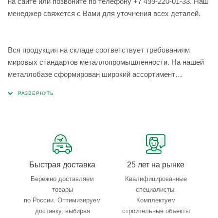
на сайте или позвоните по телефону +7 499-220-01-33. Наш
менеджер свяжется с Вами для уточнения всех деталей.
Вся продукция на складе соответствует требованиям
мировых стандартов металлопромышленности. На нашей
металлобазе сформирован широкий ассортимент
металлопроката, который позволяет учесть любые
запросы по типу, назначению, размерам и техническим
параметрам.
Быстрая доставка
25 лет на рынке
Бережно доставляем
Квалифицированные
товары
специалисты.
по России. Оптимизируем
Комплектуем
доставку, выбирая
строительные объекты