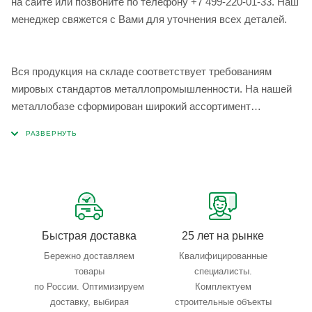
на сайте или позвоните по телефону +7 499-220-01-33. Наш
менеджер свяжется с Вами для уточнения всех деталей.
Вся продукция на складе соответствует требованиям
мировых стандартов металлопромышленности. На нашей
металлобазе сформирован широкий ассортимент
металлопроката, который позволяет учесть любые
запросы по типу, назначению, размерам и техническим
параметрам.
Быстрая доставка
25 лет на рынке
Бережно доставляем
Квалифицированные
товары
специалисты.
по России. Оптимизируем
Комплектуем
доставку, выбирая
строительные объекты