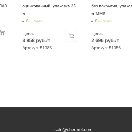
ПАЗ
оцинкованный, упаковка 25
без покрытия, упако
кг
кг ММК
В наличии
В наличии
Цена:
Цена:
3 858
руб.
/т
2 696
руб.
/т
Артикул: 51386
Артикул: 51056
sale@chermet.com